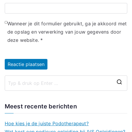
Wanneer je dit formulier gebruikt, ga je akkoord met
de opslag en verwerking van jouw gegevens door
deze website.
*
Alternative:
Z
o
e
Meest recente berichten
k
n
Hoe kies je de juiste Podotherapeut?
a
Wat kost een pedicure opleiding bij IVS Opleidingen?