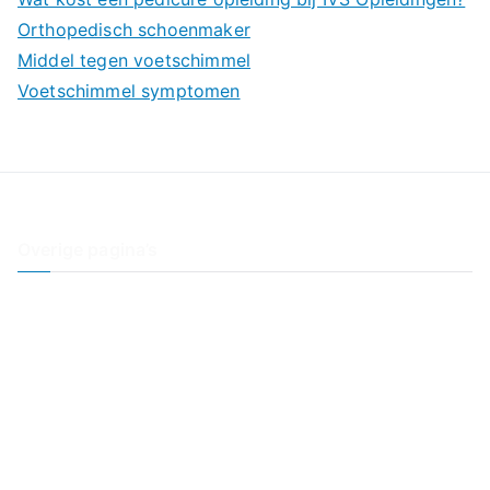
a
Orthopedisch schoenmaker
r
Middel tegen voetschimmel
:
Voetschimmel symptomen
Overige pagina’s
Contact
Interessante websites
Privacyverklaring
Voetschimmel